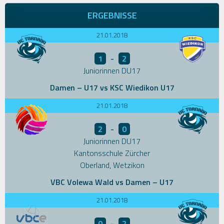
ERGEBNISSE
21.01.2018
1
-
2
Juniorinnen DU17
Damen – U17 vs KSC Wiedikon U17
21.01.2018
2
-
0
Juniorinnen DU17
Kantonsschule Zürcher
Oberland, Wetzikon
VBC Volewa Wald vs Damen – U17
21.01.2018
0
-
2