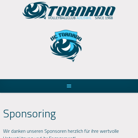
Skip
to
content
Sponsoring
Wir danken unseren Sponsoren herzlich für ihre wertvolle