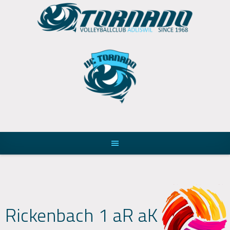
Skip
to
content
Rickenbach 1 aR aK