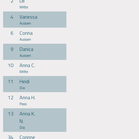
2
Lili
Mitte
4
Vanessa
Aussen
6
Corina
Aussen
9
Danica
Aussen
10
Anna C.
Mitte
11
Heidi
Dia
12
Anna H.
Pass
13
Anna K.
N.
Dia
34
Corinne