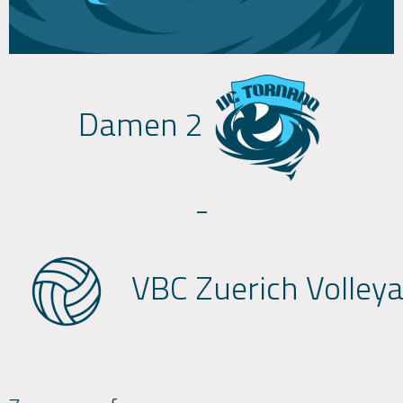
Damen 2
-
VBC Zuerich Volley