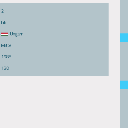
2
Lili
Ungarn
Mitte
1988
180