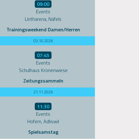
09:00
Events
Lintharena, Näfels
Trainingsweekend Damen/Herren
03.10.2026
07:45
Events
Schulhaus Kronenwiese
Zeitungssammeln
21.11.2026
11:30
Events
Hofern, Adliswil
Spielsamstag