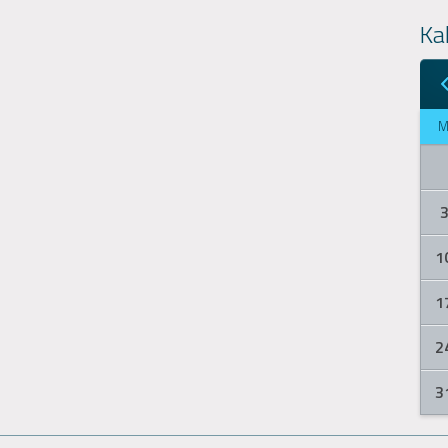
Ka
1
1
2
3