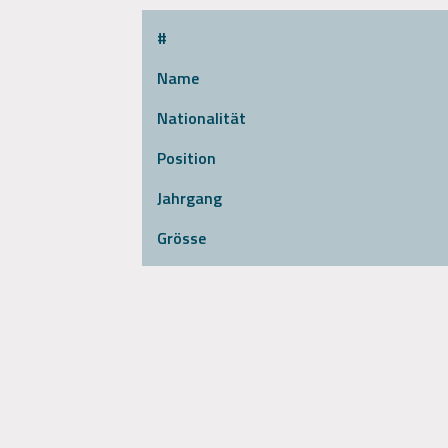
#
Name
Nationalität
Position
Jahrgang
Grösse