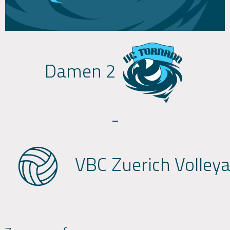
Damen 2
-
VBC Zuerich Volley