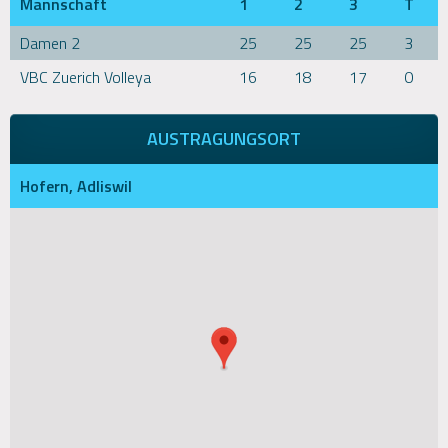
Mannschaft
1
2
3
T
Damen 2
25
25
25
3
VBC Zuerich Volleya
16
18
17
0
AUSTRAGUNGSORT
Hofern, Adliswil