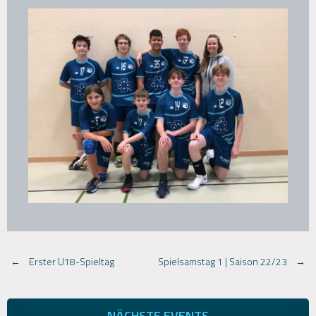
Post
←
Erster U18-Spieltag
Spielsamstag 1 | Saison 22/23
→
navigation
NÄCHSTE EVENTS