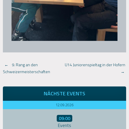
Post
←
9. Rang an den
U14 Juniorenspieltag in der Hofern
→
Schweizermeisterschaften
navigation
NÄCHSTE EVENTS
12.09.2026
09:00
Events