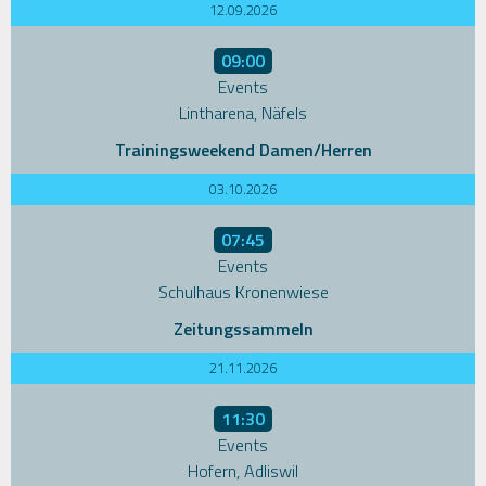
12.09.2026
09:00
Events
Lintharena, Näfels
Trainingsweekend Damen/Herren
03.10.2026
07:45
Events
Schulhaus Kronenwiese
Zeitungssammeln
21.11.2026
11:30
Events
Hofern, Adliswil