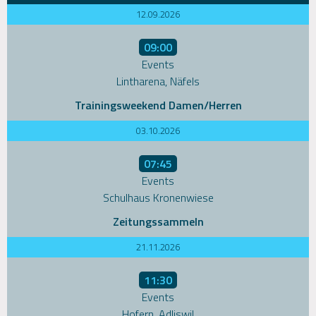
12.09.2026
09:00
Events
Lintharena, Näfels
Trainingsweekend Damen/Herren
03.10.2026
07:45
Events
Schulhaus Kronenwiese
Zeitungssammeln
21.11.2026
11:30
Events
Hofern, Adliswil