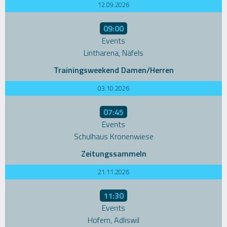
12.09.2026
09:00
Events
Lintharena, Näfels
Trainingsweekend Damen/Herren
03.10.2026
07:45
Events
Schulhaus Kronenwiese
Zeitungssammeln
21.11.2026
11:30
Events
Hofern, Adliswil