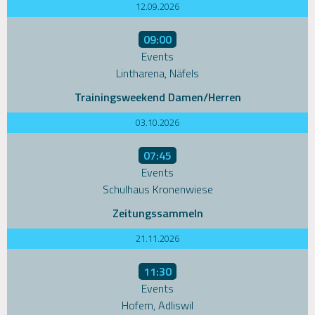
12.09.2026
09:00
Events
Lintharena, Näfels
Trainingsweekend Damen/Herren
03.10.2026
07:45
Events
Schulhaus Kronenwiese
Zeitungssammeln
21.11.2026
11:30
Events
Hofern, Adliswil