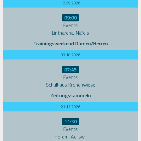
12.09.2026
09:00
Events
Lintharena, Näfels
Trainingsweekend Damen/Herren
03.10.2026
07:45
Events
Schulhaus Kronenwiese
Zeitungssammeln
21.11.2026
11:30
Events
Hofern, Adliswil