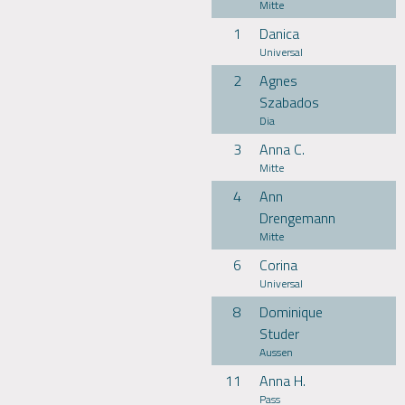
Mitte
1
Danica
Universal
2
Agnes
Szabados
Dia
3
Anna C.
Mitte
4
Ann
Drengemann
Mitte
6
Corina
Universal
8
Dominique
Studer
Aussen
11
Anna H.
Pass