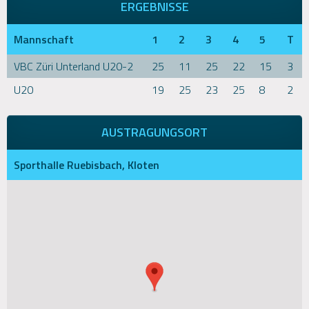
ERGEBNISSE
Mannschaft
1
2
3
4
5
T
VBC Züri Unterland U20-2
25
11
25
22
15
3
U20
19
25
23
25
8
2
AUSTRAGUNGSORT
Sporthalle Ruebisbach, Kloten