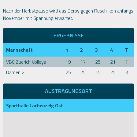
Nach der Herbstpause wird das Derby gegen Rüschlikon anfangs
November mit Spannung erwartet.
ERGEBNISSE
Mannschaft
1
2
3
4
T
VBC Zuerich Volleya
19
17
25
21
1
Damen 2
25
25
15
25
3
AUSTRAGUNGSORT
Sporthalle Lachenzelg Ost