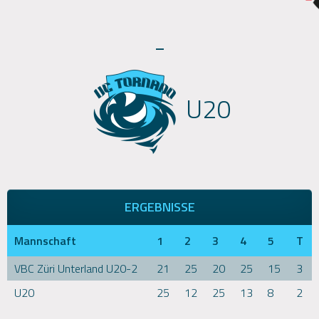
-
U20
ERGEBNISSE
Mannschaft
1
2
3
4
5
T
VBC Züri Unterland U20-2
21
25
20
25
15
3
U20
25
12
25
13
8
2