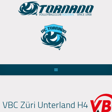
Skip
to
content
VBC Züri Unterland H4