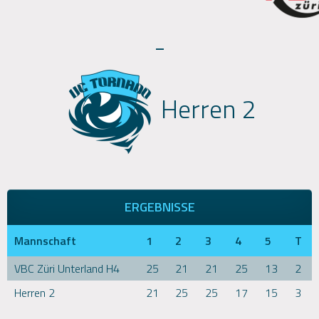
-
Herren 2
ERGEBNISSE
Mannschaft
1
2
3
4
5
T
VBC Züri Unterland H4
25
21
21
25
13
2
Herren 2
21
25
25
17
15
3