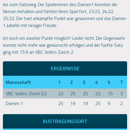
bis zum Satzsieg. Die Spielerinnen des Damen1 konnten die
Nerven behalten und führten ihren Spiel fort. 23:22, 24:22,
25:22. Der hart erkämpfte Punkt war gewonnen und das Damen
1 jubelte mit riesiger Freude.
Ist noch ein zweiter Punkt möglich? Leider nicht. Die Gegenwehr
konnte nicht mehr wie gewünscht erfolgen und der fünfte Satz
ging mit 15:9 an VBC Voléro Zürich 2.
ERGEBNISSE
Mannschaft
1
2
3
4
5
T
VBC Voléro Zürich D2
22
25
25
22
15
3
Damen 1
25
19
19
25
9
2
AUSTRAGUNGSORT