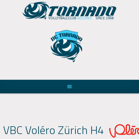
Skip
to
content
VBC Voléro Zürich H4