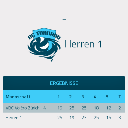
-
Herren 1
ERGEBNISSE
Mannschaft
1
2
3
4
5
T
VBC Voléro Zürich H4
19
25
25
18
12
2
Herren 1
25
19
23
25
15
3