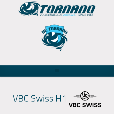
Skip
to
content
VBC Swiss H1
-