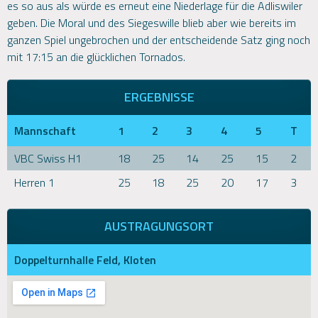
es so aus als würde es erneut eine Niederlage für die Adliswiler
geben. Die Moral und des Siegeswille blieb aber wie bereits im
ganzen Spiel ungebrochen und der entscheidende Satz ging noch
mit 17:15 an die glücklichen Tornados.
ERGEBNISSE
Mannschaft
1
2
3
4
5
T
VBC Swiss H1
18
25
14
25
15
2
Herren 1
25
18
25
20
17
3
AUSTRAGUNGSORT
Doppelturnhalle Feld, Kloten