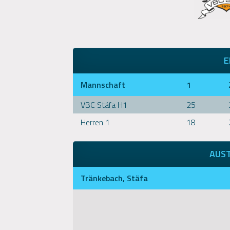
E
Mannschaft
1
VBC Stäfa H1
25
Herren 1
18
AUS
Tränkebach, Stäfa