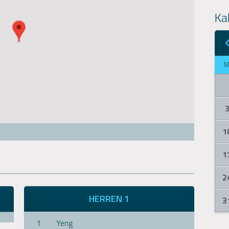
Ka
1
1
2
HERREN 1
3
1
Yeng