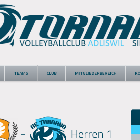
TEAMS
CLUB
MITGLIEDERBEREICH
K
-
Herren 1