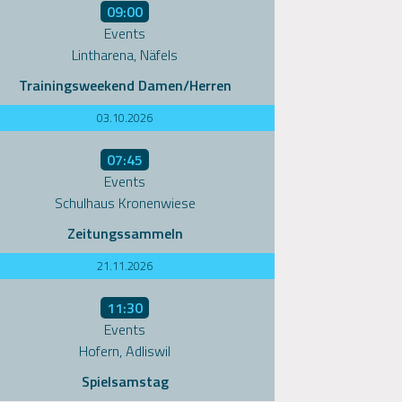
09:00
Events
Lintharena, Näfels
Trainingsweekend Damen/Herren
03.10.2026
07:45
Events
Schulhaus Kronenwiese
Zeitungssammeln
21.11.2026
11:30
Events
Hofern, Adliswil
Spielsamstag