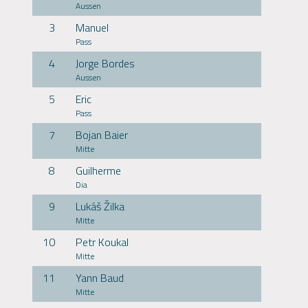
Aussen
3
Manuel
Pass
4
Jorge Bordes
Aussen
5
Eric
Pass
7
Bojan Baier
Mitte
8
Guilherme
Dia
9
Lukáš Žilka
Mitte
10
Petr Koukal
Mitte
11
Yann Baud
Mitte