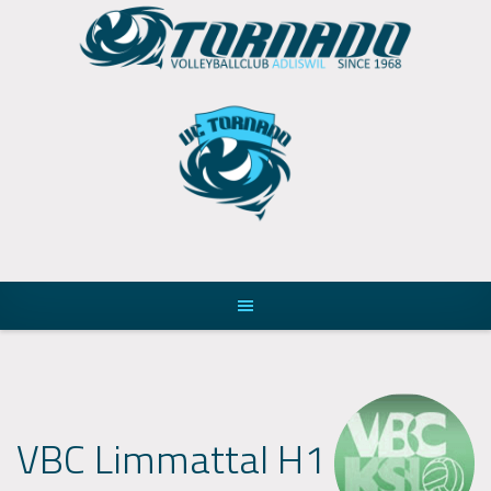
Skip
to
content
VBC Limmattal H1