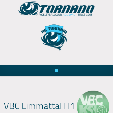
Skip
to
content
VBC Limmattal H1