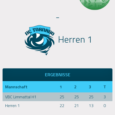
-
Herren 1
ERGEBNISSE
Mannschaft
1
2
3
T
VBC Limmattal H1
25
25
25
3
Herren 1
22
21
13
0