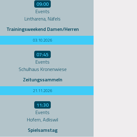
09:00
Events
Lintharena, Näfels
Trainingsweekend Damen/Herren
03.10.2026
07:45
Events
Schulhaus Kronenwiese
Zeitungssammeln
21.11.2026
11:30
Events
Hofern, Adliswil
Spielsamstag