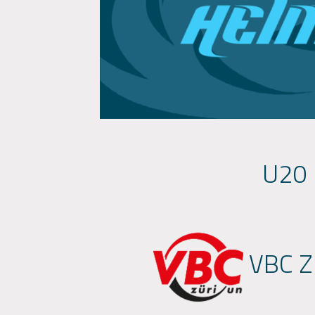
U20
VBC Z