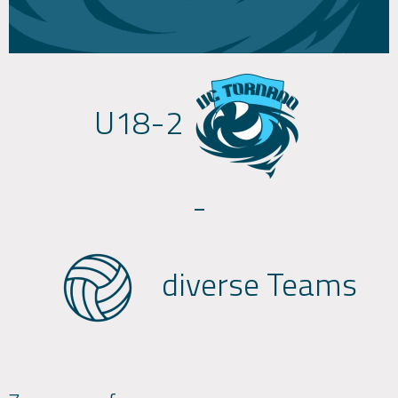
U18-2
-
diverse Teams