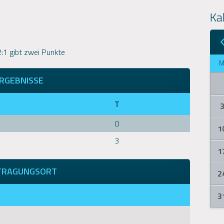
Ka
 2:1 gibt zwei Punkte
RGEBNISSE
T
0
1
3
1
TRAGUNGSORT
2
3