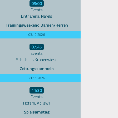
09:00
Events
Lintharena, Näfels
Trainingsweekend Damen/Herren
03.10.2026
07:45
Events
Schulhaus Kronenwiese
Zeitungssammeln
21.11.2026
11:30
Events
Hofern, Adliswil
Spielsamstag