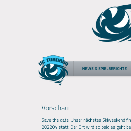
Skip
to
content
NEWS & SPIELBERICHTE
Vorschau
Save the date: Unser nächstes Skiweekend find
202204 statt. Der Ort wird so bald es geht b