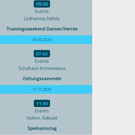
09:00
Events
Lintharena, Näfels
Trainingsweekend Damen/Herren
03.10.2026
07:45
Events
Schulhaus Kronenwiese
Zeitungssammeln
21.11.2026
11:30
Events
Hofern, Adliswil
Spielsamstag