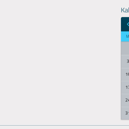
Ka
1
1
2
3