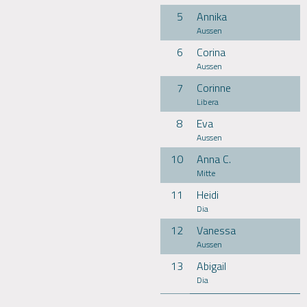
5
Annika
Aussen
6
Corina
Aussen
7
Corinne
Libera
8
Eva
Aussen
10
Anna C.
Mitte
11
Heidi
Dia
12
Vanessa
Aussen
13
Abigail
Dia