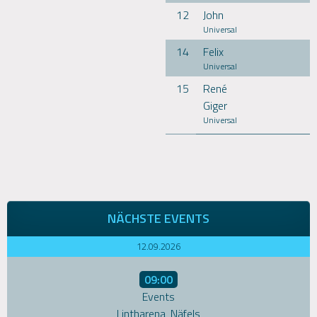
12
John
Universal
14
Felix
Universal
15
René
Giger
Universal
NÄCHSTE EVENTS
12.09.2026
09:00
Events
Lintharena, Näfels