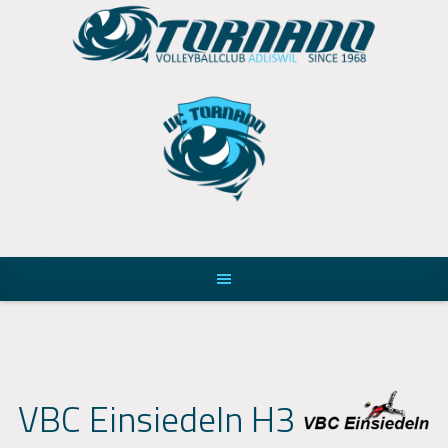
Skip
to
content
VBC Einsiedeln H3