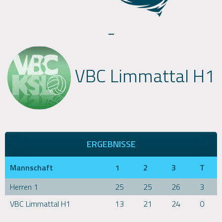
-
VBC Limmattal H1
ERGEBNISSE
Mannschaft
1
2
3
T
Herren 1
25
25
26
3
VBC Limmattal H1
13
21
24
0