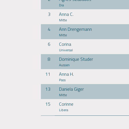
Dia
3
Anna C.
Mitte
4
Ann Drengemann
Mitte
6
Corina
Universal
8
Dominique Studer
Aussen
11
Anna H.
Pass
13
Daniela Giger
Mitte
15
Corinne
Libera