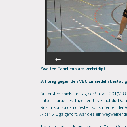
Zweiten Tabellenplatz verteidigt
PREV
3:1 Sieg gegen den VBC Einsiedeln bestät
Am ersten Spielsamstag der Saison 2017/18 t
dritten Partie des Tages erstmals auf die Da
Rüschlikon zu den direkten Konkurrenten der
A der 5. Liga gehört, war dies ein wegweisende
Trotz personeller Engpässe – nur 7 der 9 Spie