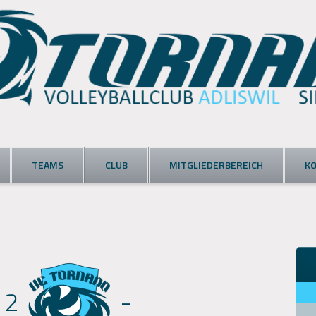
TEAMS
CLUB
MITGLIEDERBEREICH
K
 2
-