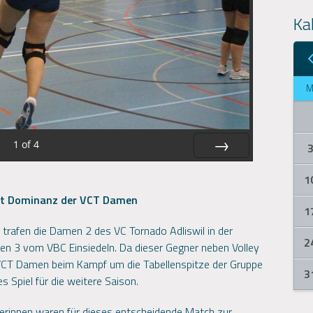
Ka
1
of
4
NEXT
1
igt Dominanz der VCT Damen
1
rafen die Damen 2 des VC Tornado Adliswil in der
2
men 3 vom VBC Einsiedeln. Da dieser Gegner neben Volley
 VCT Damen beim Kampf um die Tabellenspitze der Gruppe
3
s Spiel für die weitere Saison.
lerinnen waren für dieses entscheidende Match zur