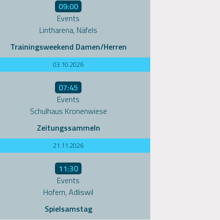
09:00
Events
Lintharena, Näfels
Trainingsweekend Damen/Herren
03.10.2026
07:45
Events
Schulhaus Kronenwiese
Zeitungssammeln
21.11.2026
11:30
Events
Hofern, Adliswil
Spielsamstag