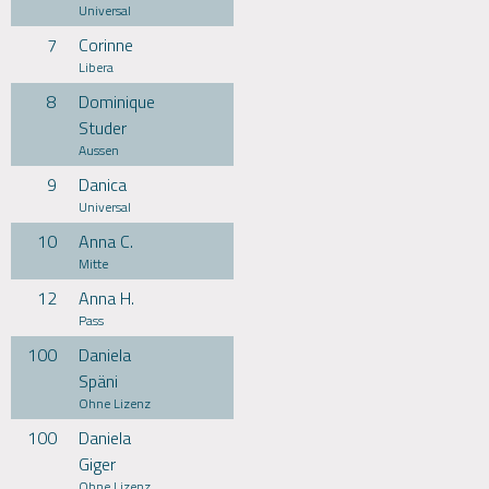
Universal
7
Corinne
Libera
8
Dominique
Studer
Aussen
9
Danica
Universal
10
Anna C.
Mitte
12
Anna H.
Pass
100
Daniela
Späni
Ohne Lizenz
100
Daniela
Giger
Ohne Lizenz