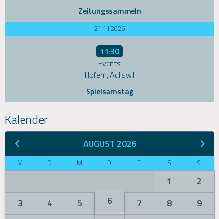
Zeitungssammeln
21.11.2026
11:30
Events
Hofern, Adliswil
Spielsamstag
Kalender
AUGUST 2026
M
D
M
D
F
S
S
1
2
6
3
4
5
7
8
9