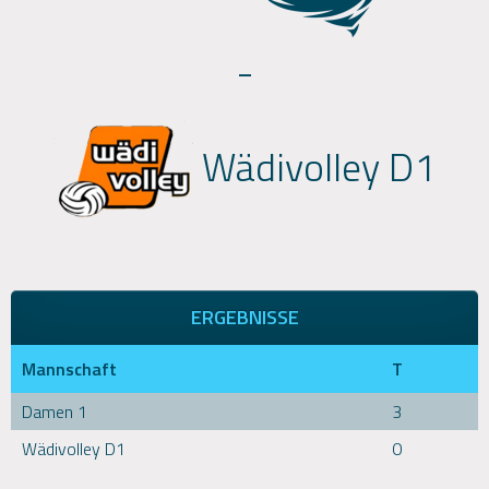
-
Wädivolley D1
ERGEBNISSE
Mannschaft
T
Damen 1
3
Wädivolley D1
0