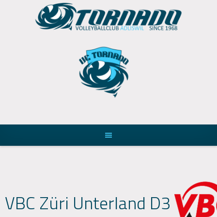
Skip
to
content
VBC Züri Unterland D3