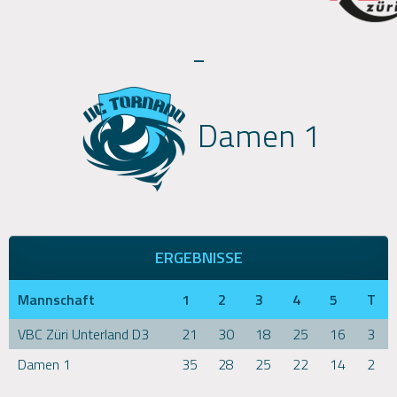
-
Damen 1
ERGEBNISSE
Mannschaft
1
2
3
4
5
T
VBC Züri Unterland D3
21
30
18
25
16
3
Damen 1
35
28
25
22
14
2