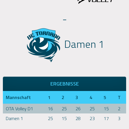
-
Damen 1
ERGEBNISSE
Mannschaft
1
2
3
4
5
T
OTA Volley D1
16
25
26
25
15
2
Damen 1
25
15
28
23
17
3