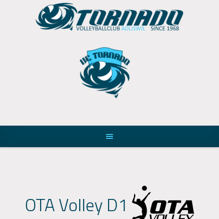
Skip
to
content
OTA Volley D1