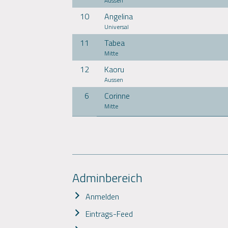
Aussen
10
Angelina
Universal
11
Tabea
Mitte
12
Kaoru
Aussen
6
Corinne
Mitte
Adminbereich
Anmelden
Eintrags-Feed