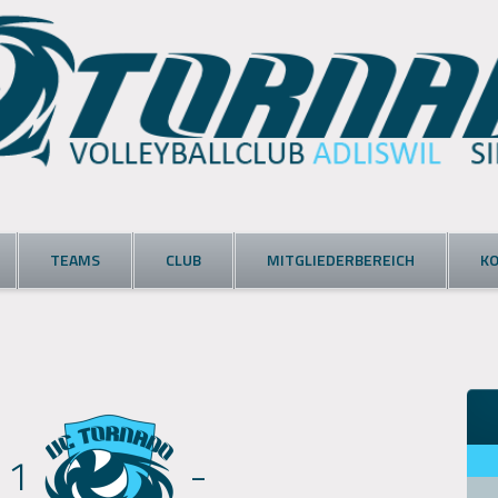
TEAMS
CLUB
MITGLIEDERBEREICH
K
 1
-