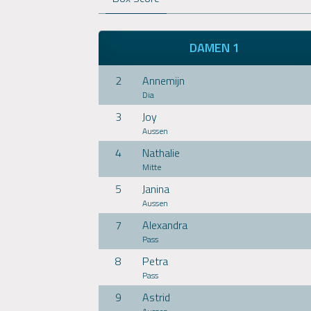
DAMEN 1
2
Annemijn
Dia
3
Joy
Aussen
4
Nathalie
Mitte
5
Janina
Aussen
7
Alexandra
Pass
8
Petra
Pass
9
Astrid