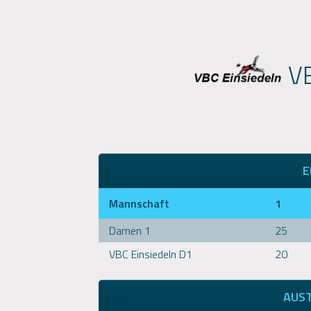
VB
E
Mannschaft
1
Damen 1
25
VBC Einsiedeln D1
20
AUS