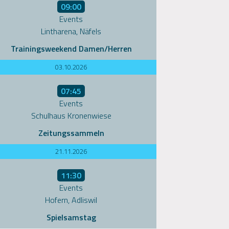
09:00
Events
Lintharena, Näfels
Trainingsweekend Damen/Herren
03.10.2026
07:45
Events
Schulhaus Kronenwiese
Zeitungssammeln
21.11.2026
11:30
Events
Hofern, Adliswil
Spielsamstag