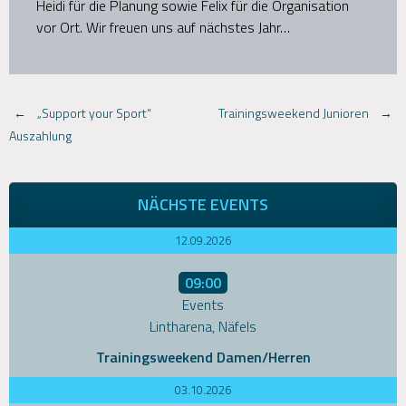
Heidi für die Planung sowie Felix für die Organisation
vor Ort. Wir freuen uns auf nächstes Jahr…
Post
←
„Support your Sport“
Trainingsweekend Junioren
→
Auszahlung
navigation
NÄCHSTE EVENTS
12.09.2026
09:00
Events
Lintharena, Näfels
Trainingsweekend Damen/Herren
03.10.2026