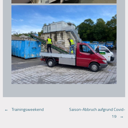
Post
←
Trainingsweekend
Saison-Abbruch aufgrund Covid-
19
→