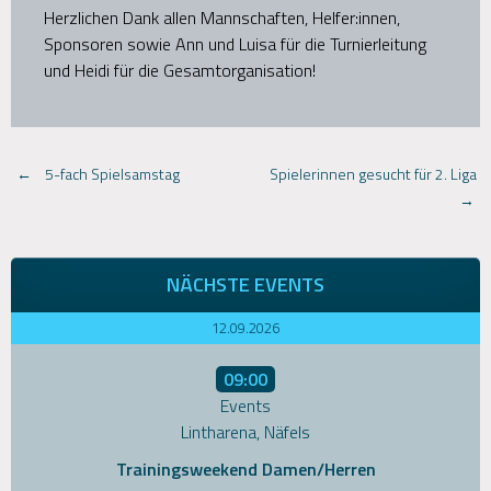
Herzlichen Dank allen Mannschaften, Helfer:innen,
Sponsoren sowie Ann und Luisa für die Turnierleitung
und Heidi für die Gesamtorganisation!
Post
←
5-fach Spielsamstag
Spielerinnen gesucht für 2. Liga
→
navigation
NÄCHSTE EVENTS
12.09.2026
09:00
Events
Lintharena, Näfels
Trainingsweekend Damen/Herren