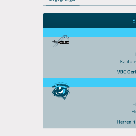
E
H
Kantons
VBC Oerl
H
Ho
Herren 1