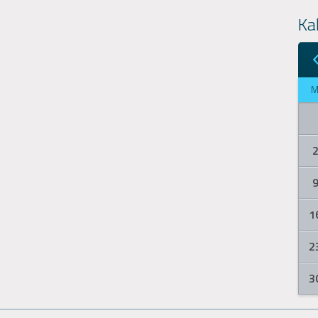
Ka
1
2
3