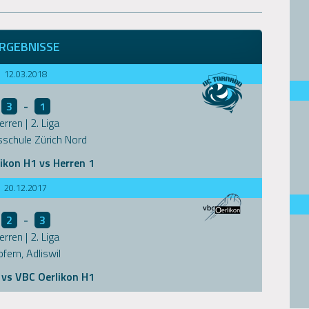
RGEBNISSE
12.03.2018
3
-
1
erren | 2. Liga
schule Zürich Nord
ikon H1 vs Herren 1
20.12.2017
2
-
3
erren | 2. Liga
fern, Adliswil
 vs VBC Oerlikon H1