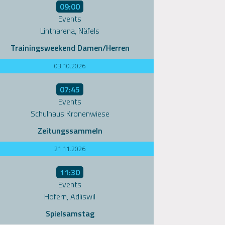
09:00
Events
Lintharena, Näfels
Trainingsweekend Damen/Herren
03.10.2026
07:45
Events
Schulhaus Kronenwiese
Zeitungssammeln
21.11.2026
11:30
Events
Hofern, Adliswil
Spielsamstag