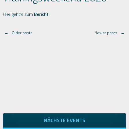
Hier geht’s zum
Bericht
.
Posts
←
Older posts
Newer posts
→
navigation
NÄCHSTE EVENTS