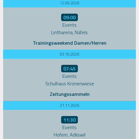
12.09.2026
09:00
Events
Lintharena, Näfels
Trainingsweekend Damen/Herren
03.10.2026
07:45
Events
Schulhaus Kronenwiese
Zeitungssammeln
21.11.2026
11:30
Events
Hofern, Adliswil