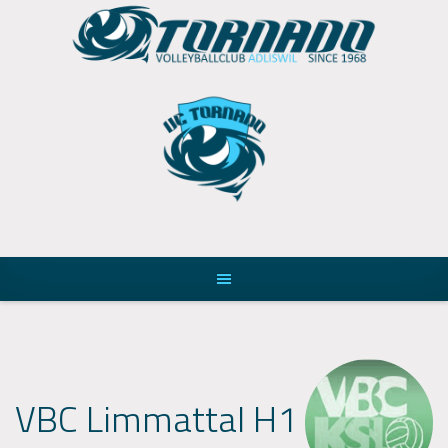
Skip
to
content
VBC Limmattal H1