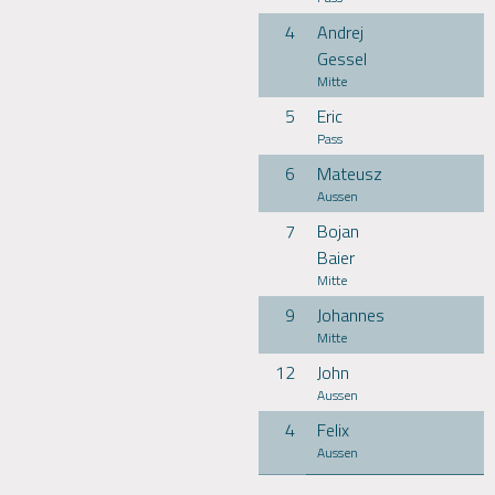
4
Andrej
Gessel
Mitte
5
Eric
Pass
6
Mateusz
Aussen
7
Bojan
Baier
Mitte
9
Johannes
Mitte
12
John
Aussen
4
Felix
Aussen