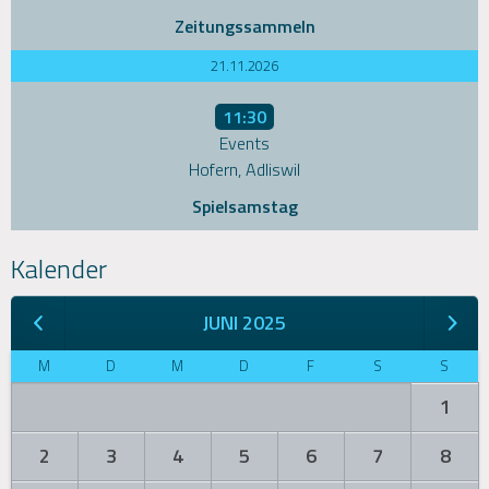
Zeitungssammeln
21.11.2026
11:30
Events
Hofern, Adliswil
Spielsamstag
Kalender
JUNI 2025
M
D
M
D
F
S
S
1
2
3
4
5
6
7
8