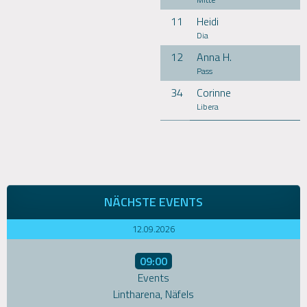
11
Heidi
Dia
12
Anna H.
Pass
34
Corinne
Libera
NÄCHSTE EVENTS
12.09.2026
09:00
Events
Lintharena, Näfels