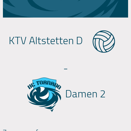
KTV Altstetten D
-
Damen 2