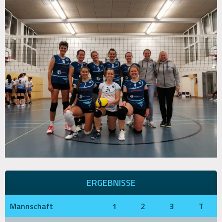
ERGEBNISSE
Mannschaft
1
2
3
T