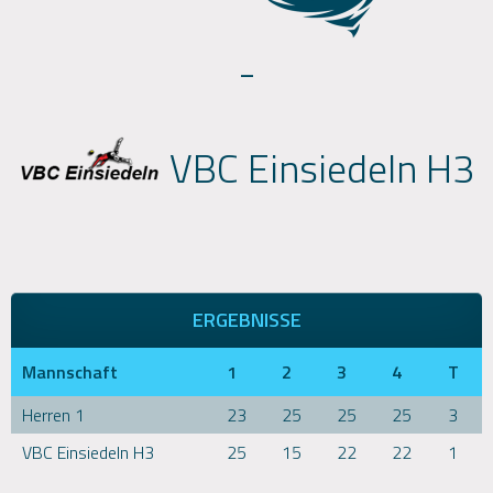
-
VBC Einsiedeln H3
ERGEBNISSE
Mannschaft
1
2
3
4
T
Herren 1
23
25
25
25
3
VBC Einsiedeln H3
25
15
22
22
1