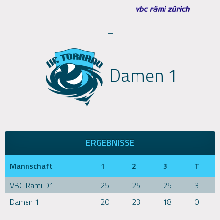
-
Damen 1
ERGEBNISSE
Mannschaft
1
2
3
T
VBC Rämi D1
25
25
25
3
Damen 1
20
23
18
0