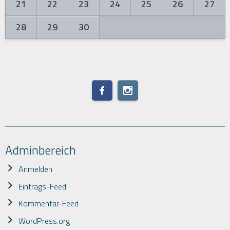
21
22
23
24
25
26
27
28
29
30
Adminbereich
Anmelden
Eintrags-Feed
Kommentar-Feed
WordPress.org