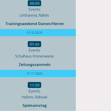
09:00
Events
Lintharena, Näfels
Trainingsweekend Damen/Herren
03.10.2026
07:45
Events
Schulhaus Kronenwiese
Zeitungssammeln
21.11.2026
11:30
Events
Hofern, Adliswil
Spielsamstag