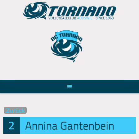
Skip
to
content
2
Annina Gantenbein